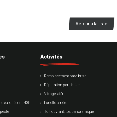
Retour à la liste
es
Activités
Remplacement pare-brise
Réparation pare-brise
Vitrage latéral
rme européenne 43R
Lunette arrière
specté
Toit ouvrant, toit panoramique