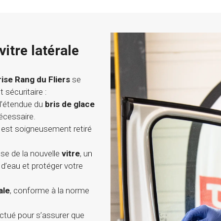
itre latérale
ise Rang du Fliers
se
 sécuritaire :
l’étendue du
bris de glace
écessaire.
é est soigneusement retiré
ose de la nouvelle
vitre
, un
s d’eau et protéger votre
ale
, conforme à la norme
ectué pour s’assurer que