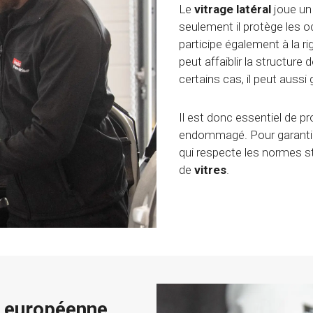
Le
vitrage latéral
joue un 
seulement il protège les o
participe également à la ri
peut affaiblir la structure
certains cas, il peut aussi 
Il est donc essentiel de p
endommagé. Pour garantir 
qui respecte les normes s
de
vitres
.
e européenne